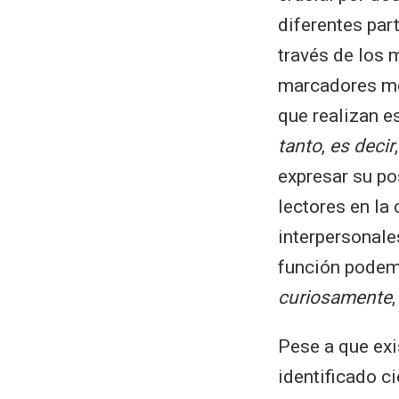
diferentes par
través de los 
marcadores met
que realizan e
tanto
,
es decir
expresar su po
lectores en la
interpersonal
función podem
curiosamente
Pese a que exi
identificado c