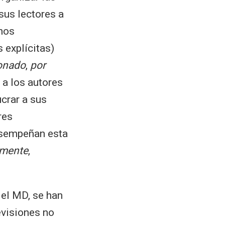
sus lectores a
unos
 explícitas)
onado
,
por
 a los autores
ucrar a sus
res
esempeñan esta
amente
,
 el MD, se han
evisiones no