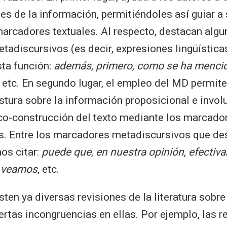
tes de la información, permitiéndoles así guiar a 
marcadores textuales. Al respecto, destacan alg
adiscursivos (es decir, expresiones lingüísticas
sta función:
además
,
primero
,
como se ha menci
, etc. En segundo lugar, el empleo del MD permite
stura sobre la información proposicional e invol
 co-construcción del texto mediante los marcado
es. Entre los marcadores metadiscursivos que d
os citar:
puede que
,
en nuestra opinión
,
efectiv
,
veamos
, etc.
sten ya diversas revisiones de la literatura sobre
iertas incongruencias en ellas. Por ejemplo, las r