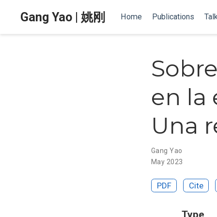
Gang Yao | 姚刚
Home
Publications
Tal
Sobre
en la
Una r
Gang Yao
May 2023
PDF
Cite
Type