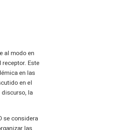
re al modo en
l receptor. Este
démica en las
cutido en el
 discurso, la
D se considera
organizar las