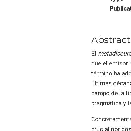
Publica
Abstract
El
metadiscur
que el emisor u
término ha adq
últimas década
campo de la lin
pragmática y l
Concretamente 
crucial por dos