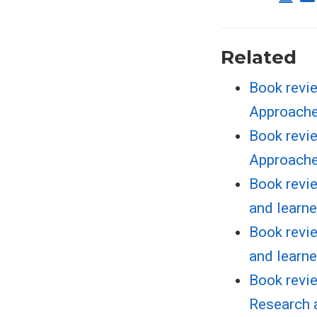
Related
Book revi
Approache
Book revi
Approache
Book revie
and learne
Book revie
and learne
Book revi
Research 