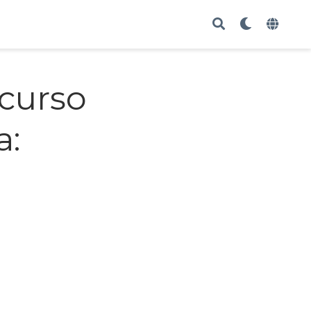
scurso
a: