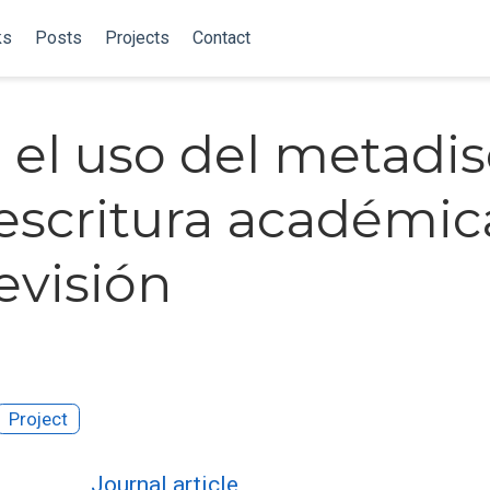
ks
Posts
Projects
Contact
 el uso del metadi
 escritura académic
evisión
Project
Journal article