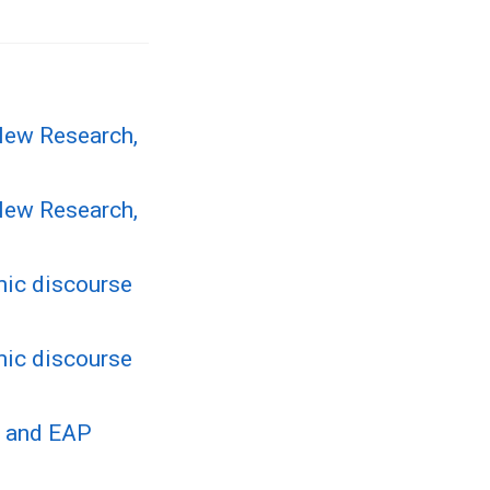
New Research,
New Research,
mic discourse
mic discourse
P and EAP